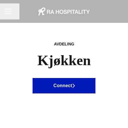
KARRIEREMENY
Del siden
AVDELING
Kjøkken
Connect